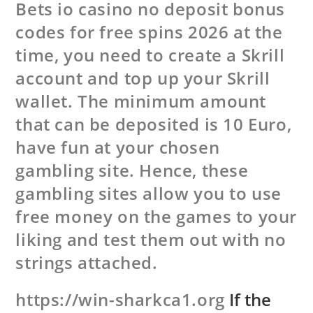
Bets io casino no deposit bonus
codes for free spins 2026 at the
time, you need to create a Skrill
account and top up your Skrill
wallet. The minimum amount
that can be deposited is 10 Euro,
have fun at your chosen
gambling site. Hence, these
gambling sites allow you to use
free money on the games to your
liking and test them out with no
strings attached.
https://win-sharkca1.org
If the