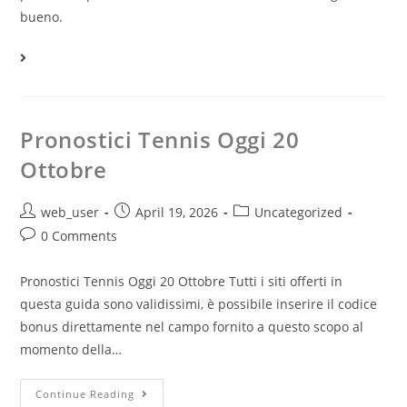
bueno.
Pronostici Tennis Oggi 20
Ottobre
web_user
April 19, 2026
Uncategorized
0 Comments
Pronostici Tennis Oggi 20 Ottobre Tutti i siti offerti in
questa guida sono validissimi, è possibile inserire il codice
bonus direttamente nel campo fornito a questo scopo al
momento della…
Continue Reading