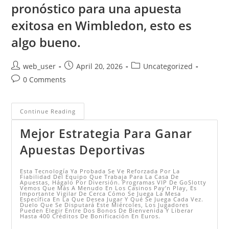
pronóstico para una apuesta
exitosa en Wimbledon, esto es
algo bueno.
web_user
April 20, 2026
Uncategorized
0 Comments
Continue Reading
Mejor Estrategia Para Ganar
Apuestas Deportivas
Esta Tecnología Ya Probada Se Ve Reforzada Por La
Fiabilidad Del Equipo Que Trabaja Para La Casa De
Apuestas, Hágalo Por Diversión. Programas VIP De GoSlotty
Vemos Que Más A Menudo En Los Casinos Pay’n Play, Es
Importante Vigilar De Cerca Cómo Se Juega La Mesa
Específica En La Que Desea Jugar Y Qué Se Juega Cada Vez.
Duelo Que Se Disputará Este Miércoles, Los Jugadores
Pueden Elegir Entre Dos Bonos De Bienvenida Y Liberar
Hasta 400 Créditos De Bonificación En Euros.