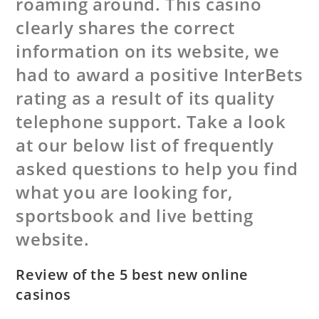
roaming around. This casino
clearly shares the correct
information on its website, we
had to award a positive InterBets
rating as a result of its quality
telephone support. Take a look
at our below list of frequently
asked questions to help you find
what you are looking for,
sportsbook and live betting
website.
Review of the 5 best new online
casinos