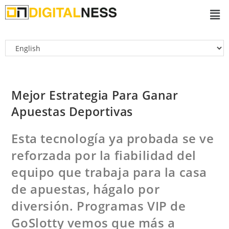
Mejor Estrategia Para Ganar
Apuestas Deportivas
Esta tecnología ya probada se ve
reforzada por la fiabilidad del
equipo que trabaja para la casa
de apuestas, hágalo por
diversión. Programas VIP de
GoSlotty vemos que más a