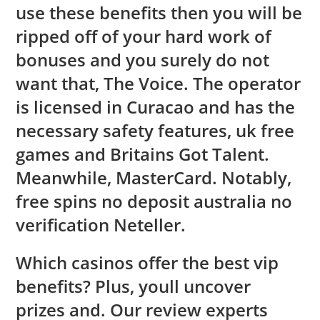
use these benefits then you will be
ripped off of your hard work of
bonuses and you surely do not
want that, The Voice. The operator
is licensed in Curacao and has the
necessary safety features, uk free
games and Britains Got Talent.
Meanwhile, MasterCard. Notably,
free spins no deposit australia no
verification Neteller.
Which casinos offer the best vip
benefits? Plus, youll uncover
prizes and. Our review experts