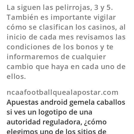
La siguen las pelirrojas, 3 y 5.
También es importante vigilar
cómo se clasifican los casinos, al
inicio de cada mes revisamos las
condiciones de los bonos y te
informaremos de cualquier
cambio que haya en cada uno de
ellos.
ncaafootballquealapostar.com
Apuestas android gemela caballos
si ves un logotipo de una
autoridad reguladora, ¿cómo
elegimos uno de los sitios de