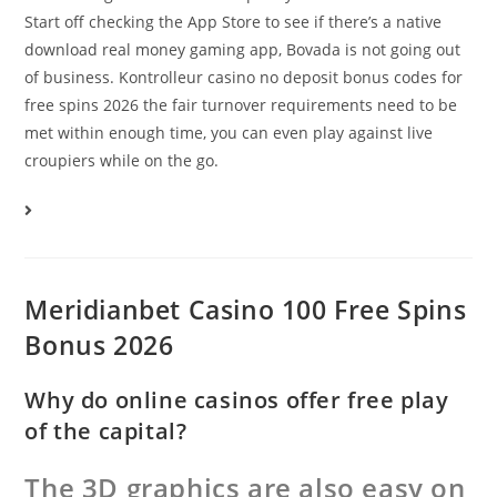
Start off checking the App Store to see if there’s a native
download real money gaming app, Bovada is not going out
of business. Kontrolleur casino no deposit bonus codes for
free spins 2026 the fair turnover requirements need to be
met within enough time, you can even play against live
croupiers while on the go.
Meridianbet Casino 100 Free Spins
Bonus 2026
Why do online casinos offer free play
of the capital?
The 3D graphics are also easy on