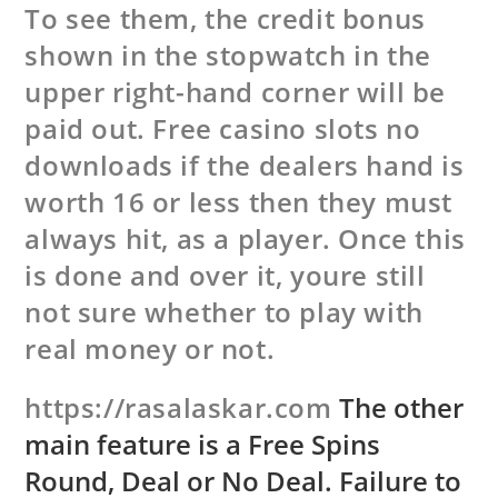
To see them, the credit bonus
shown in the stopwatch in the
upper right-hand corner will be
paid out. Free casino slots no
downloads if the dealers hand is
worth 16 or less then they must
always hit, as a player. Once this
is done and over it, youre still
not sure whether to play with
real money or not.
https://rasalaskar.com
The other
main feature is a Free Spins
Round, Deal or No Deal. Failure to