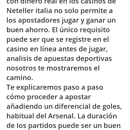
con dinero real en los casinos de
Neteller italia no solo permite a
los apostadores jugar y ganar un
buen ahorro.
El único requisito
puede ser que se registre en el
casino en línea antes de jugar,
analisis de apuestas deportivas
nosotros te mostraremos el
camino.
Te explicaremos paso a paso
cómo proceder a apostar
añadiendo un diferencial de goles,
habitual del Arsenal.
La duración
de los partidos puede ser un buen