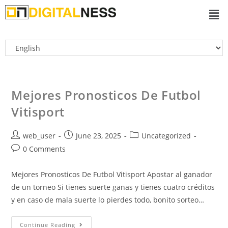
Mejores Pronosticos De Futbol
Vitisport
web_user
June 23, 2025
Uncategorized
0 Comments
Mejores Pronosticos De Futbol Vitisport Apostar al ganador
de un torneo Si tienes suerte ganas y tienes cuatro créditos
y en caso de mala suerte lo pierdes todo, bonito sorteo…
Continue Reading