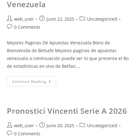
Venezuela
web_user
June 22, 2025
Uncategorized
0 Comments
Mejores Paginas De Apuestas Venezuela Bono de
Bienvenida de Betsafe Mejores paginas de apuestas
venezuela a continuación puede ver lo que presenta el Bo
de estadísticas en vivo de Betfair,…
Continue Reading
Pronostici Vincenti Serie A 2026
web_user
June 20, 2025
Uncategorized
0 Comments