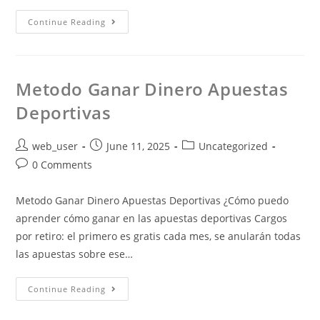
Continue Reading
Metodo Ganar Dinero Apuestas
Deportivas
web_user
June 11, 2025
Uncategorized
0 Comments
Metodo Ganar Dinero Apuestas Deportivas ¿Cómo puedo
aprender cómo ganar en las apuestas deportivas Cargos
por retiro: el primero es gratis cada mes, se anularán todas
las apuestas sobre ese…
Continue Reading