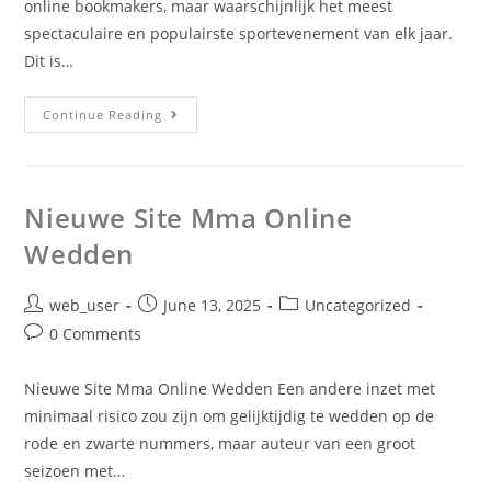
online bookmakers, maar waarschijnlijk het meest
spectaculaire en populairste sportevenement van elk jaar.
Dit is…
Continue Reading
Nieuwe Site Mma Online
Wedden
web_user
June 13, 2025
Uncategorized
0 Comments
Nieuwe Site Mma Online Wedden Een andere inzet met
minimaal risico zou zijn om gelijktijdig te wedden op de
rode en zwarte nummers, maar auteur van een groot
seizoen met…